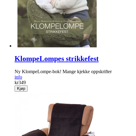
KlompeLompes strikkefest
Ny KlompeLompe-bok! Mange kjekke oppskrifter
info
kr
349
Kjøp