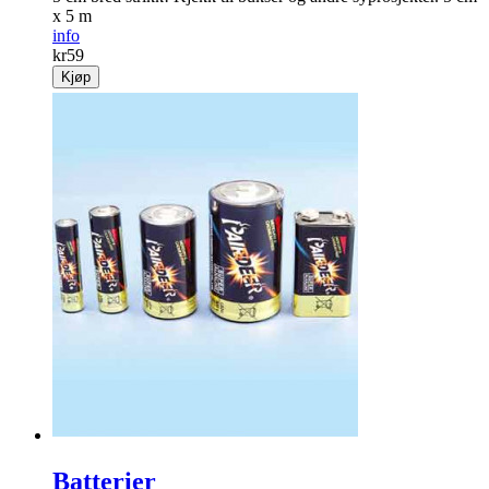
x 5 m
info
kr
59
Kjøp
Batterier