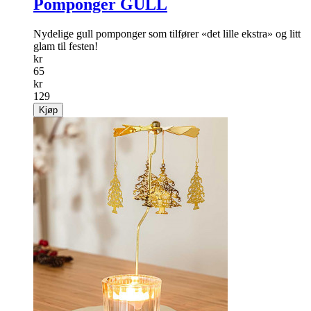
Pomponger GULL
Nydelige gull pomponger som tilfører «det lille ekstra» og litt
glam til festen!
kr
65
kr
129
Kjøp