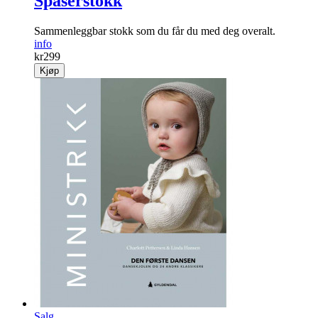
Spaserstokk
Sammenleggbar stokk som du får du med deg overalt.
info
kr
299
Kjøp
Salg