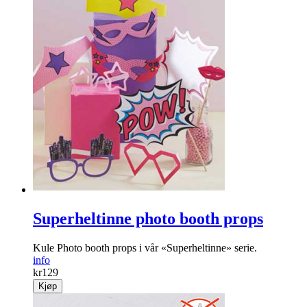
Superheltinne photo booth props
Kule Photo booth props i vår «Superheltinne» serie.
info
kr
129
Kjøp