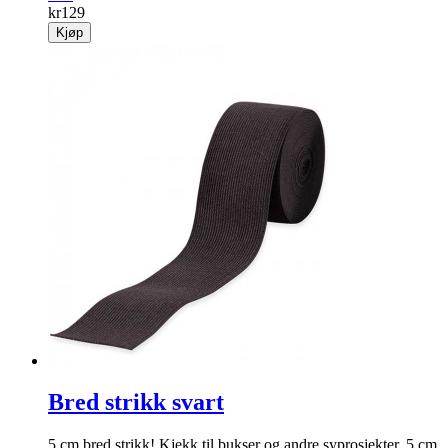
kr
129
Kjøp
Bred strikk svart
5 cm bred strikk! Kjekk til bukser og andre syprosjekter. 5 cm