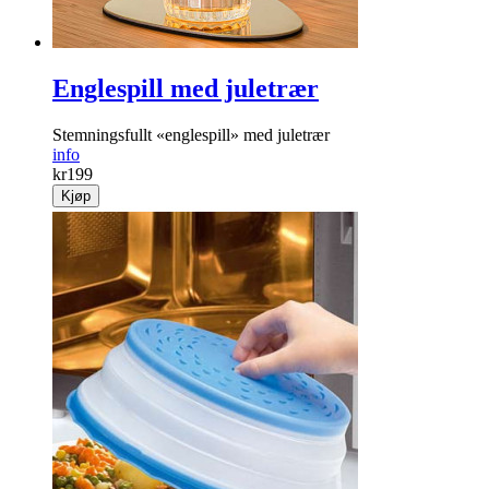
Englespill med juletrær
Stemningsfullt «englespill» med juletrær
info
kr
199
Kjøp