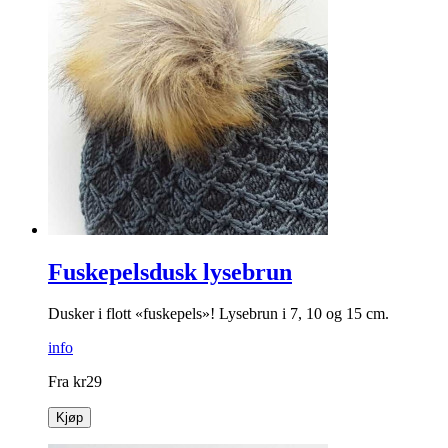
Fuskepelsdusk lysebrun
Dusker i flott «fuskepels»! Lysebrun i 7, 10 og 15 cm.
info
Fra
kr
29
Kjøp