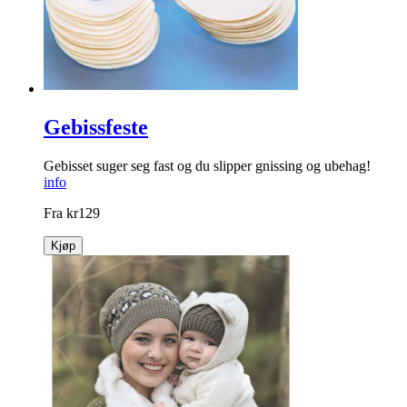
Gebissfeste
Gebisset suger seg fast og du slipper gnissing og ubehag!
info
Fra
kr
129
Kjøp