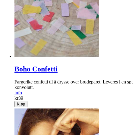
Boho Confetti
Fargerike confetti til å drysse over brudeparet. Leveres i en søt
konvolutt.
info
kr
39
Kjøp