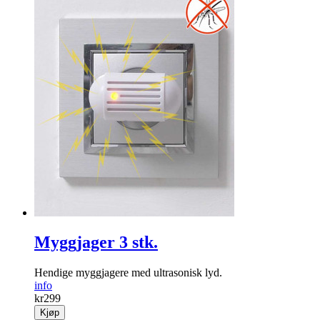
Myggjager 3 stk.
Hendige mygg­jagere med ultrasonisk lyd.
info
kr
299
Kjøp