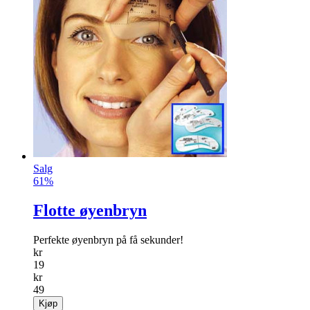
Salg
61%
Flotte øyenbryn
Perfekte øyenbryn på få sekunder!
kr
19
kr
49
Kjøp