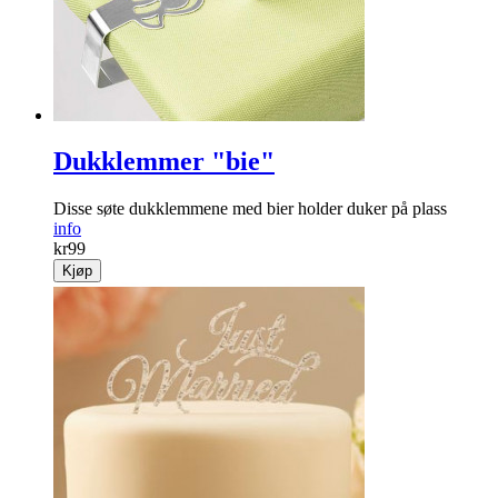
Dukklemmer "bie"
Disse søte dukklemmene med bier holder duker på plass
info
kr
99
Kjøp