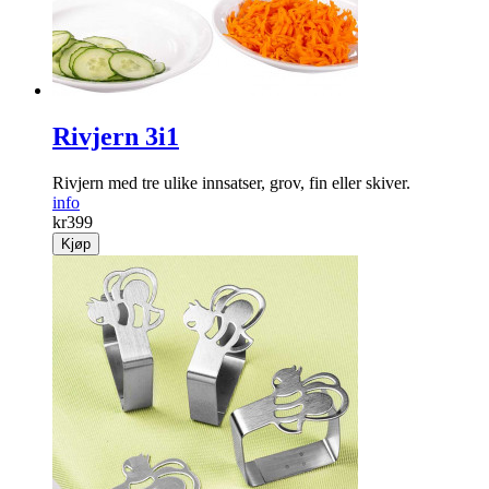
Rivjern 3i1
Rivjern med tre ulike innsatser, grov, fin eller skiver.
info
kr
399
Kjøp