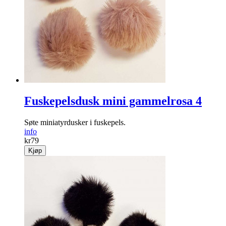
Fuskepelsdusk mini gammelrosa 4
Søte miniatyrdusker i fuskepels.
info
kr
79
Kjøp