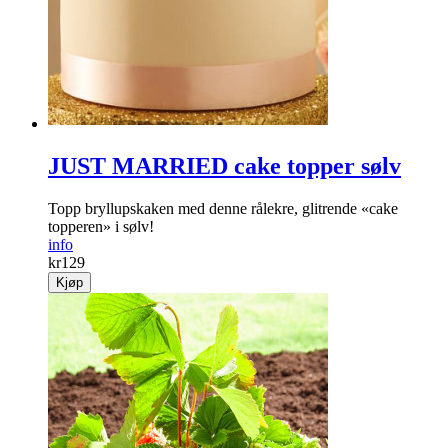
JUST MARRIED cake topper sølv
Topp bryllupskaken med denne rålekre, glitrende «cake
topperen» i sølv!
info
kr
129
Kjøp