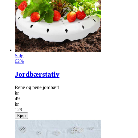
Salg
62%
Jordbærstativ
Rene og pene jordbær!
kr
49
kr
129
Kjøp