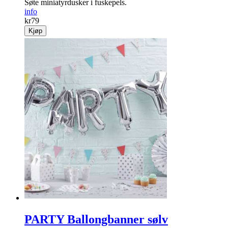
Søte miniatyrdusker i fuskepels.
info
kr
79
Kjøp
PARTY Ballongbanner sølv