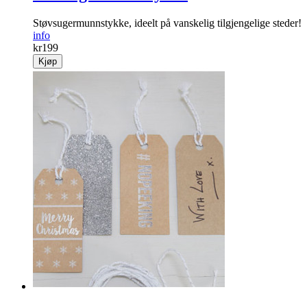
Støvsugermunnstykke, ideelt på vanskelig tilgjengelige steder!
info
kr
199
Kjøp