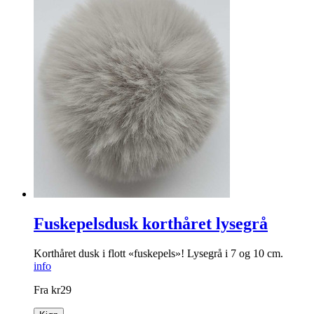
Fuskepelsdusk korthåret lysegrå
Korthåret dusk i flott «fuskepels»! Lysegrå i 7 og 10 cm.
info
Fra
kr
29