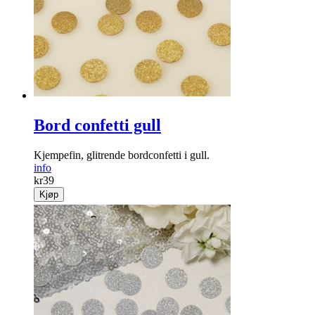
Bord confetti gull
Kjempefin, glitrende bordconfetti i gull.
info
kr
39
Kjøp