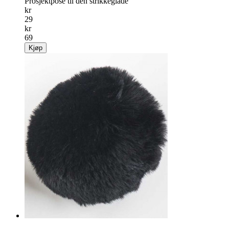
Prosjektpose til den strikkeglade
kr
29
kr
69
Kjøp