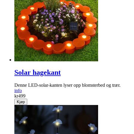
Solar hagekant
Denne LED-solar-kanten lyser opp blomster­bed og trær.
info
kr
499
Kjøp