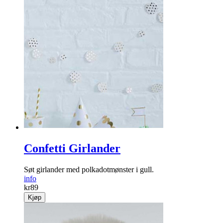
Confetti Girlander
Søt girlander med polkadotmønster i gull.
info
kr
89
Kjøp