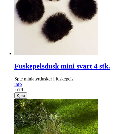
Fuskepelsdusk mini svart 4 stk.
Søte miniatyrdusker i fuskepels.
info
kr
79
Kjøp