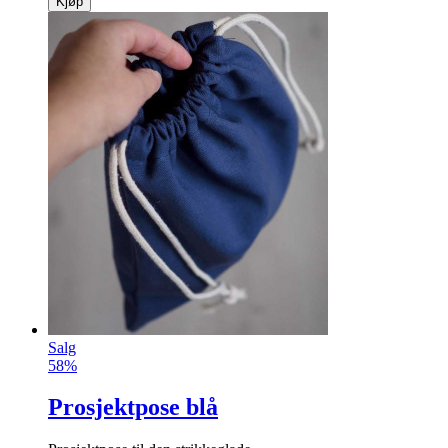
Kjøp
Salg
58%
Prosjektpose blå