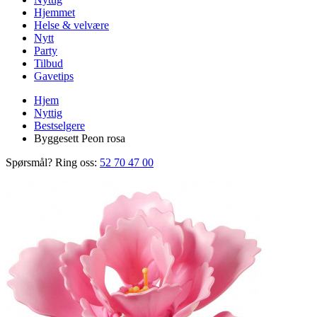
Hjemmet
Helse & velvære
Nytt
Party
Tilbud
Gavetips
Hjem
Nyttig
Bestselgere
Byggesett Peon rosa
Spørsmål? Ring oss:
52 70 47 00