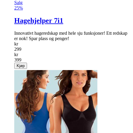
Salg
25%
Hagehjelper 7i1
Innovativt hageredskap med hele sju funksjoner! Ett redskap
er nok! Spar plass og penger!
kr
299
kr
399
Kjøp