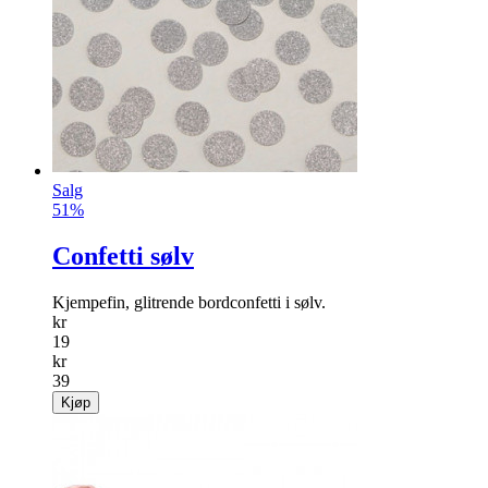
Salg
51%
Confetti sølv
Kjempefin, glitrende bordconfetti i sølv.
kr
19
kr
39
Kjøp