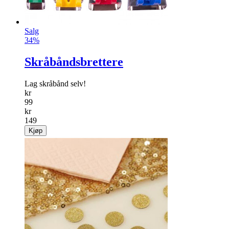
Salg
34%
Skråbåndsbrettere
Lag skråbånd selv!
kr
99
kr
149
Kjøp