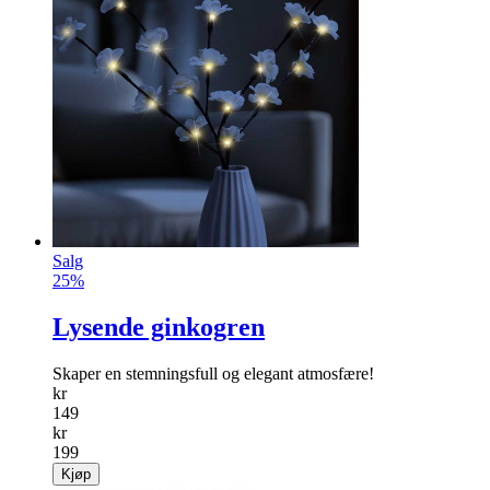
Salg
25%
Lysende ginkogren
Skaper en stemningsfull og elegant atmosfære!
kr
149
kr
199
Kjøp