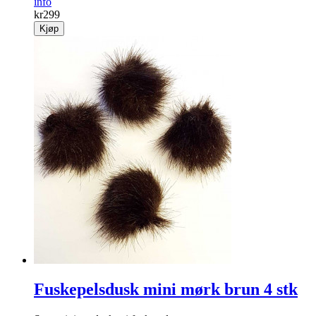
info
kr
299
Kjøp
Fuskepelsdusk mini mørk brun 4 stk