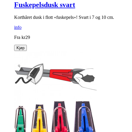
Fuskepelsdusk svart
Korthåret dusk i flott «fuskepels»! Svart i 7 og 10 cm.
info
Fra
kr
29
Kjøp