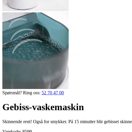
Spørsmål? Ring oss:
52 70 47 00
Gebiss-vaskemaskin
Skinnende rent! Også for smykker. På 15 minutter blir gebisset skinnen
Varekode:
8599