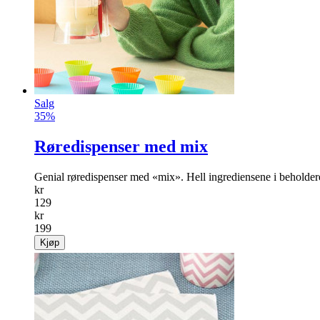
Salg
35%
Røredispenser med mix
Genial røredispenser med «mix». Hell ingrediensene i beholder
kr
129
kr
199
Kjøp