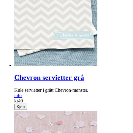
Chevron servietter grå
Kule servietter i grått Chevron-mønster.
info
kr
49
Kjøp