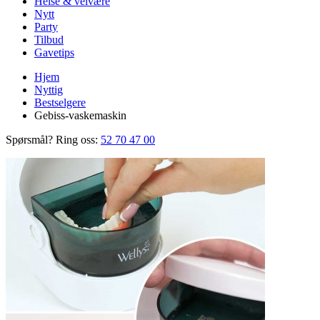
Helse & velvære
Nytt
Party
Tilbud
Gavetips
Hjem
Nyttig
Bestselgere
Gebiss-vaskemaskin
Spørsmål? Ring oss:
52 70 47 00