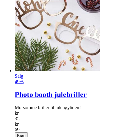
Salg
49%
Photo booth julebriller
Morsomme briller til julehøytiden!
kr
35
kr
69
Kjøp