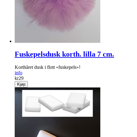
Fuskepelsdusk korth. lilla 7 cm.
Korthåret dusk i flott «fuskepels»!
info
kr
29
Kjøp