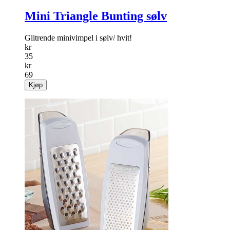
Mini Triangle Bunting sølv
Glitrende minivimpel i sølv/ hvit!
kr
35
kr
69
Kjøp