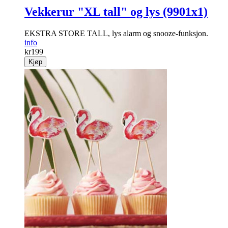
Vekkerur "XL tall" og lys (9901x1)
EKSTRA STORE TALL, lys alarm og snooze-funksjon.
info
kr
199
Kjøp