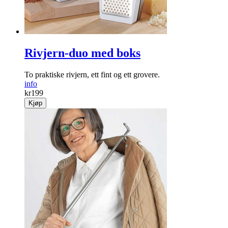
Rivjern-duo med boks
To praktiske rivjern, ett fint og ett grovere.
info
kr
199
Kjøp