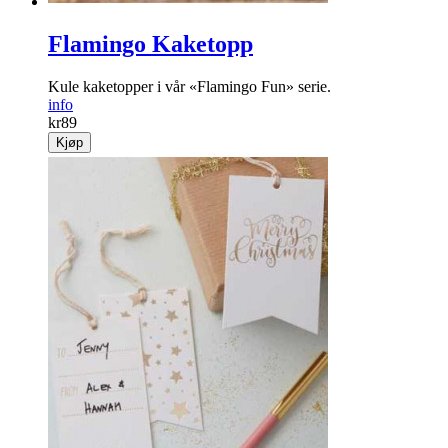
Flamingo Kaketopp
Kule kaketopper i vår «Flamingo Fun» serie.
info
kr
89
Kjøp