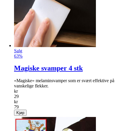
Salg
63%
Magiske svamper 4 stk
«Magiske» melaminsvamper som er svært effektive på
vanskelige flekker.
kr
29
kr
79
Kjøp