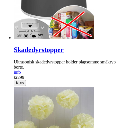
Skadedyrstopper
Ultrasonisk skadedyr­stopper holder plag­­somme småkryp
borte.
info
kr
299
Kjøp