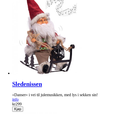
Sledenissen
«Danser» i vei til jule­musikken, med lys i sekken sin!
info
kr
299
Kjøp