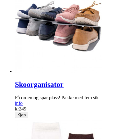
Skoorganisator
Få orden og spar plass! Pakke med fem stk.
info
kr
249
Kjøp