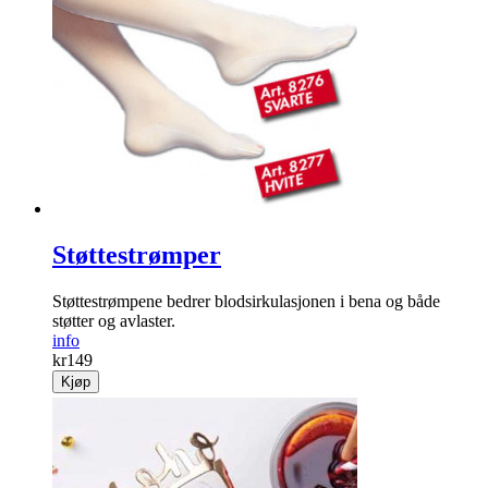
Støttestrømper
Støttestrømpene bedrer blodsirkulasjonen i bena og både
støtter og avlaster.
info
kr
149
Kjøp