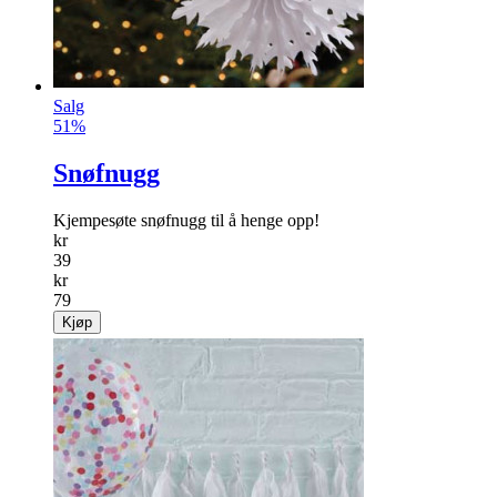
Salg
51%
Snøfnugg
Kjempesøte snøfnugg til å henge opp!
kr
39
kr
79
Kjøp