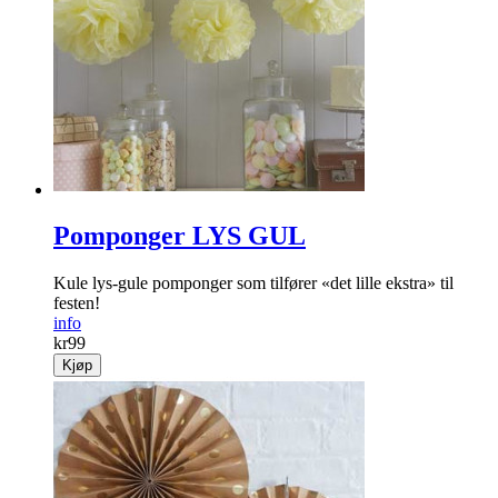
Pomponger LYS GUL
Kule lys-gule pomponger som tilfører «det lille ekstra» til
festen!
info
kr
99
Kjøp