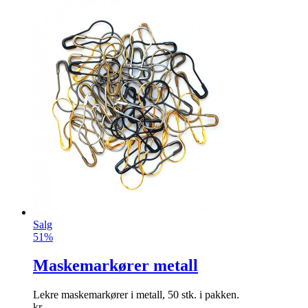
Salg
51%
Maskemarkører metall
Lekre maskemarkører i metall, 50 stk. i pakken.
kr