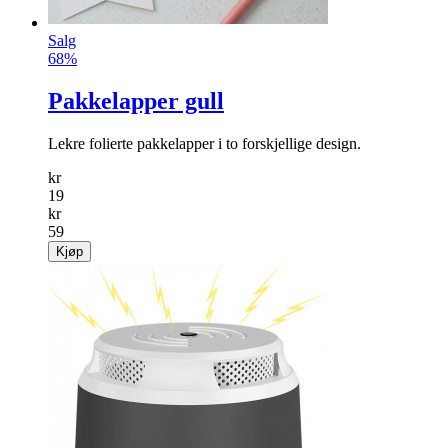
Salg
68%
Pakkelapper gull
Lekre folierte pakkelapper i to forskjellige design.
kr
19
kr
59
Kjøp