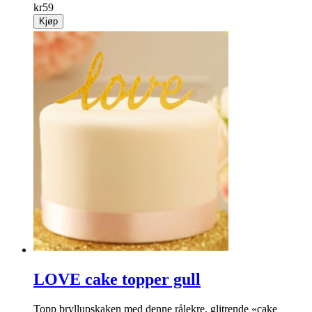
Vintage papirsugerør med flagg
Stilige vintage papirsugerør med små flagg som sier «Cheers»
eller «Be merry».
info
kr
59
Kjøp