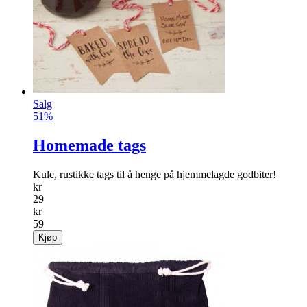
info
kr
49
Kjøp
Salg
51%