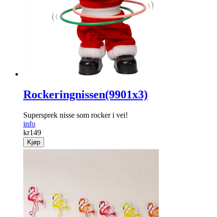
Optimal passform. Gir stabil støtte uten å redusere bevegelse
info
Fra
kr
299
Kjøp