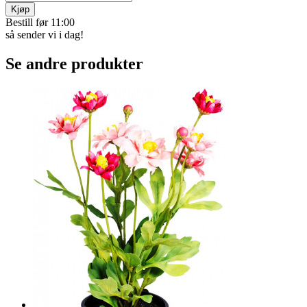
Kosesokkker med antiskli
Myke og varme kosesokker med antiskli under. Perfekte for kalde
dager når du vil holde ­føttene gode og trygge på glatte gulv. Passer
str. 36–42. Laget av akryl, polyester og PVC.
Varekode:
2288
kr 179
Betal med Vipps, kort,
eller faktura
På lager
Kjøp
Bestill før 11:00
så sender vi i dag!
Se andre produkter