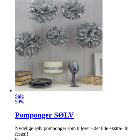
Solar hagekant
Denne LED-solar-kanten lyser opp blomster­bed og trær.
info
kr
499
Kjøp