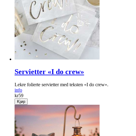
Flamingo Vimpel
Kul vimpelrekke i vår «Flamingo Fun» serie.
info
kr
129
Kjøp