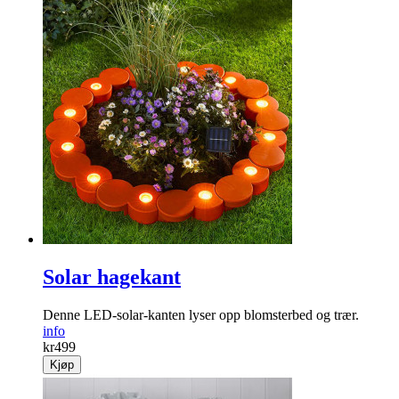
Dukklemmer "bie"
Disse søte dukklemmene med bier holder duker på plass
info
kr
99
Kjøp