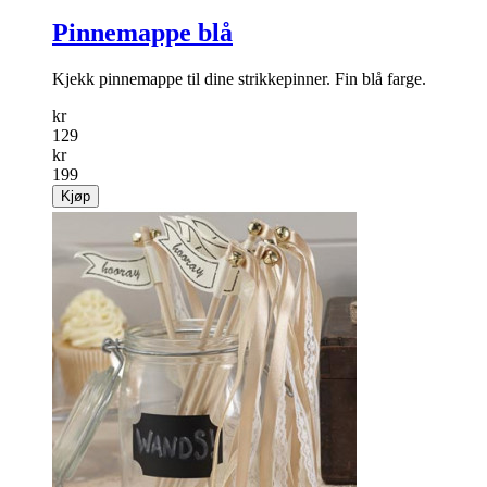
Salg
35%
Pinnemappe blå
Kjekk pinnemappe til dine strikkepinner. Fin blå farge.
kr
129
kr
199
Kjøp