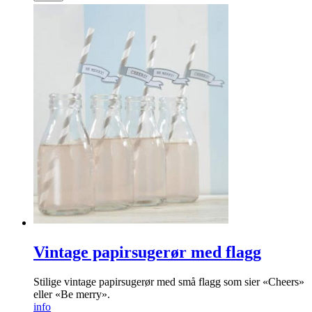
Pomponger LYS GUL
Kule lys-gule pomponger som tilfører «det lille ekstra» til
festen!
info
kr
99
Kjøp