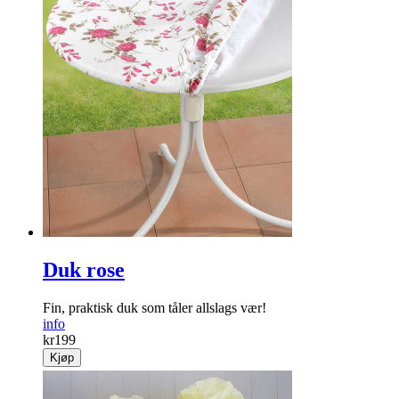
Garderobekasse
Kjekk kasse til opp­bevaring av klær. Mål: 105 x 15 x 45 cm
info
kr
179
Kjøp