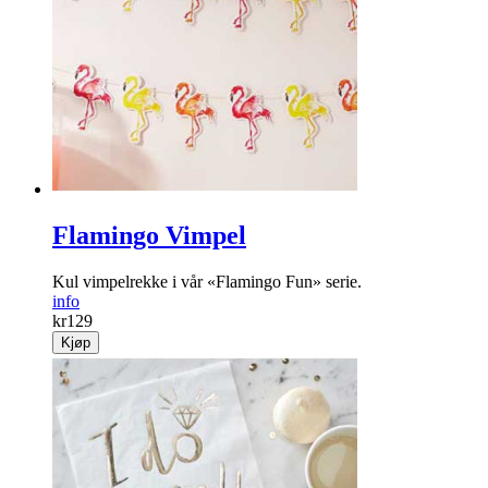
Rockeringnissen(9901x3)
Supersprek nisse som rocker i vei!
info
kr
149
Kjøp