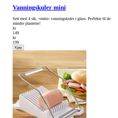
Salg
25%
Vanningskuler mini
Sett med 4 stk. «mini» vanningskuler i glass. Perfekte til de
mindre plantene!
kr
149
kr
199
Kjøp