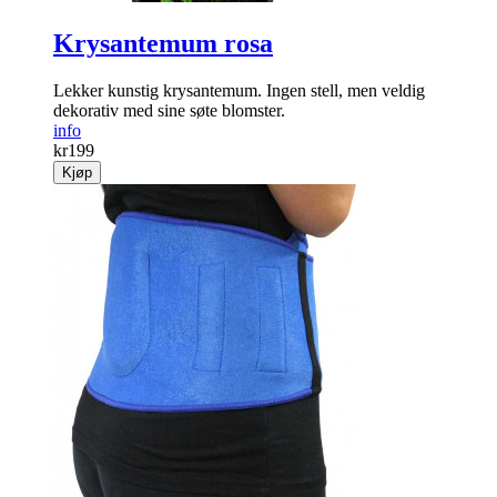
Krysantemum rosa
Lekker kunstig krysantemum. Ingen stell, ­men veldig
dekorativ med sine søte blomster.
info
kr
199
Kjøp