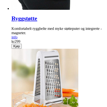
Ryggstøtte
Komfortabelt ryggbelte med myke støtte­puter og integrerte ­
magneter.
info
kr
299