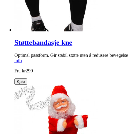
kr
129
Kjøp
Støttebandasje kne