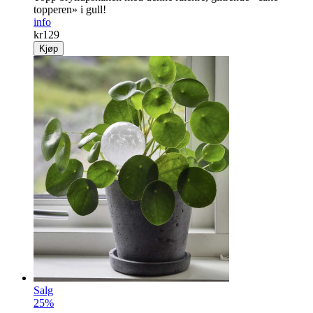
LOVE cake topper gull
Topp bryllupskaken med denne rålekre, glitrende «cake
topperen» i gull!
info
kr
129
Kjøp