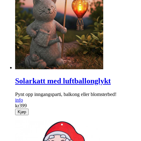
Servietter «I do crew»
Lekre folierte servietter med teksten «I do crew».
info
kr
59
Kjøp