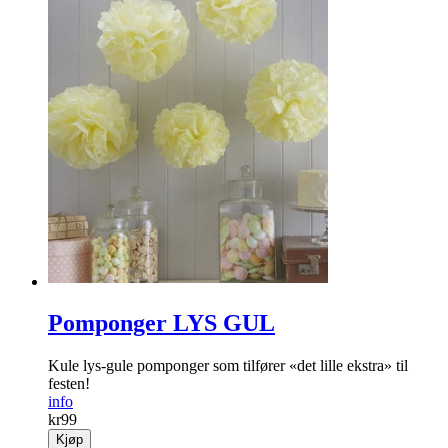
Duk rose
Fin, praktisk duk som tåler allslags vær!
info
kr
199
Kjøp