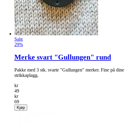
info
kr
199
Kjøp
Salg
29%