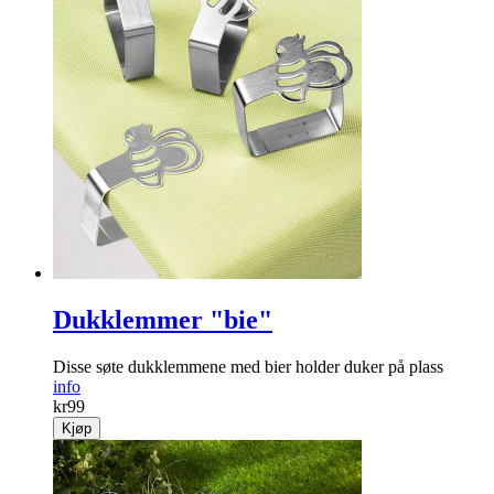
Prosjektpose stor cordfløyel svart
Lekker og praktisk pose til små prosjekter i cordfløyel.
info
kr
79
Kjøp