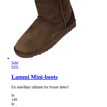
Salg
63%
Lammi Mini-boots
En ankelhøy ulldrøm for frosne føtter!
kr
149
kr