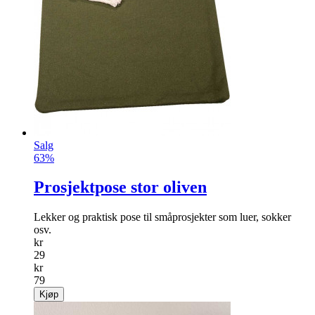
Salg
63%
Prosjektpose stor oliven
Lekker og praktisk pose til småprosjekter som luer, sokker
osv.
kr
29
kr
79
Kjøp