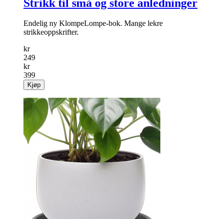
Strikk til små og store anledninger
Endelig ny KlompeLompe-bok. Mange lekre
strikkeoppskrifter.
kr
249
kr
399
Kjøp