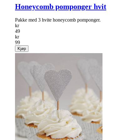
Honeycomb pomponger hvit
Pakke med 3 hvite honeycomb pomponger.
kr
49
kr
99
Kjøp