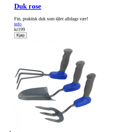
Duk rose
Fin, praktisk duk som tåler allslags vær!
info
kr
199
Kjøp