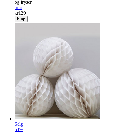
og fryser.
info
kr
129
Kjøp
Salg
51%