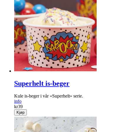
Superhelt is-beger
Kule is-beger i vår «Superhelt» serie.
info
kr
39
Kjøp