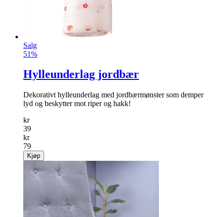
Salg
51%
Hylleunderlag jordbær
Dekorativt hylleunderlag med jordbærmønster som demper
lyd og beskytter mot riper og hakk!
kr
39
kr
79
Kjøp