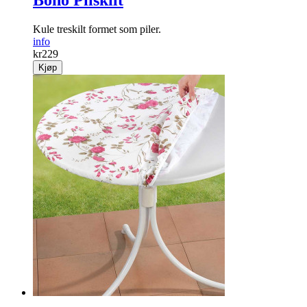
Boho Pilskilt
Kule treskilt formet som piler.
info
kr
229
Kjøp