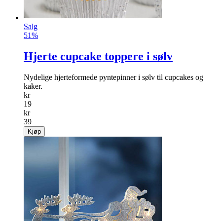
Salg
51%
Hjerte cupcake toppere i sølv
Nydelige hjerteformede pyntepinner i sølv til cupcakes og
kaker.
kr
19
kr
39
Kjøp