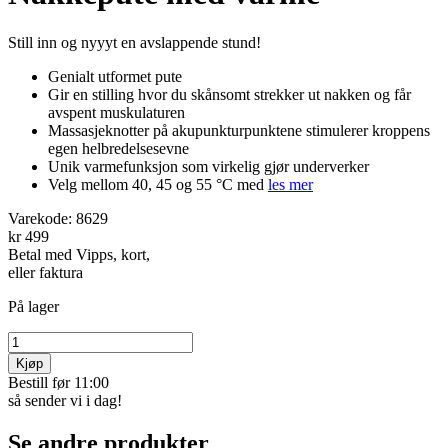
Still inn og nyyyt en avslappende stund!
Genialt utformet pute
Gir en stilling hvor du skånsomt strekker ut nakken og får
avspent muskulaturen
Massasjeknotter på akupunkturpunktene stimulerer kroppens
egen helbredelsesevne
Unik varmefunksjon som virkelig gjør underverker
Velg mellom 40, 45 og 55 °C med
les mer
Varekode:
8629
kr 499
Betal med Vipps, kort,
eller faktura
På lager
Kjøp
Bestill før 11:00
så sender vi i dag!
Se andre produkter