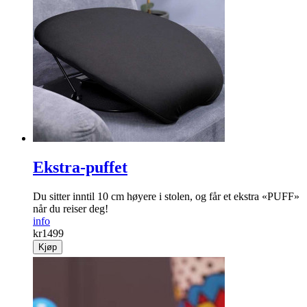
Ekstra-puffet
Du sitter inntil 10 cm høyere i stolen, og får et ekstra «PUFF»
når du reiser deg!
info
kr
1499
Kjøp