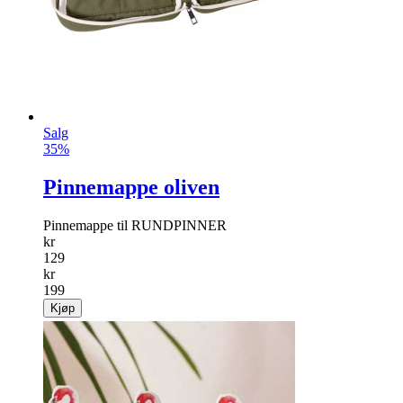
Salg
35%
Pinnemappe oliven
Pinnemappe til RUNDPINNER
kr
129
kr
199
Kjøp