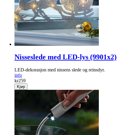
Nisseslede med LED-lys (9901x2)
LED-dekorasjon med nissens slede og reinsdyr.
info
kr
259
Kjøp