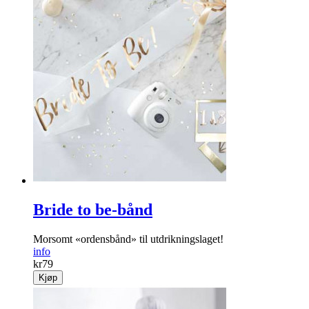
Bride to be-bånd
Morsomt «ordensbånd» til utdrikningslaget!
info
kr
79
Kjøp