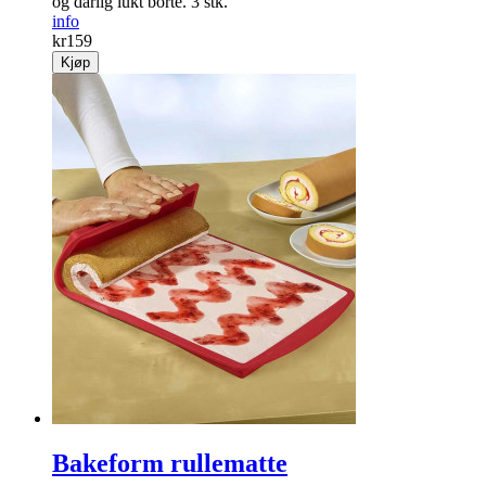
og dårlig lukt borte. 3 stk.
info
kr
159
Kjøp
Bakeform rullematte