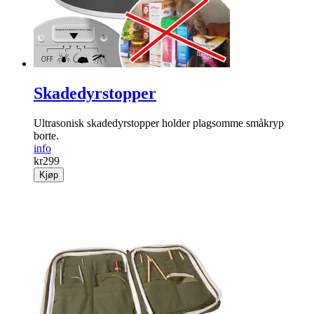
Skadedyrstopper
Ultrasonisk skadedyr­stopper holder plag­­somme småkryp
borte.
info
kr
299
Kjøp