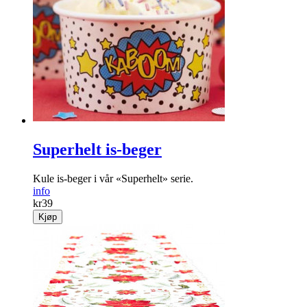
Superhelt is-beger
Kule is-beger i vår «Superhelt» serie.
info
kr
39
Kjøp