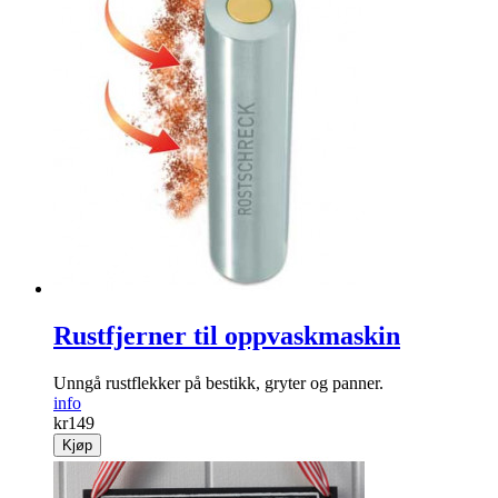
Rustfjerner til oppvaskmaskin
Unngå rustflekker på bestikk, gryter og panner.
info
kr
149
Kjøp