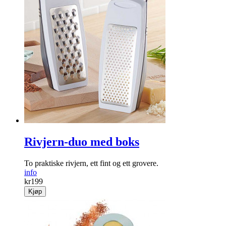
Rivjern-duo med boks
To praktiske rivjern, ett fint og ett grovere.
info
kr
199
Kjøp