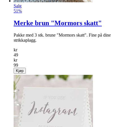
Salg
51%
Merke brun "Mormors skatt"
Pakke med 3 stk. brune "Mormors skatt". Fine på dine
strikkaplagg.
kr
49
kr
99
Kjøp