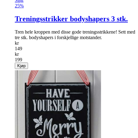
Salg
25%
Treningsstrikker bodyshapers 3 stk.
Tren hele kroppen med disse gode treningsstrikk­ene! Sett med
tre stk. bodyshapers i forskjellige motstander.
kr
149
kr
199
Kjøp