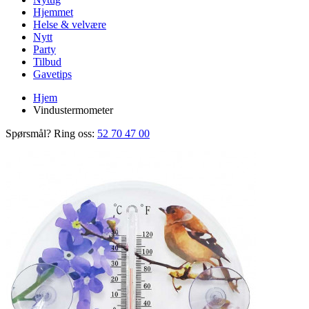
Hjemmet
Helse & velvære
Nytt
Party
Tilbud
Gavetips
Hjem
Vindustermometer
Spørsmål? Ring oss:
52 70 47 00