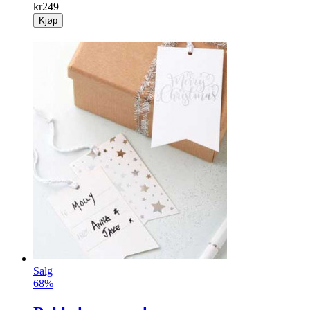
kr
249
Kjøp
Salg
68%