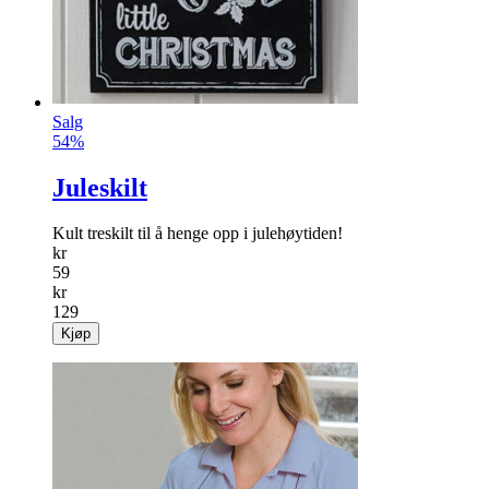
Salg
54%
Juleskilt
Kult treskilt til å henge opp i julehøytiden!
kr
59
kr
129
Kjøp