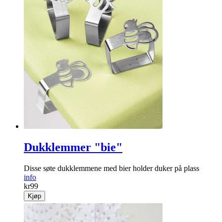
Dukklemmer "bie"
Disse søte dukklemmene med bier holder duker på plass
info
kr
99
Kjøp