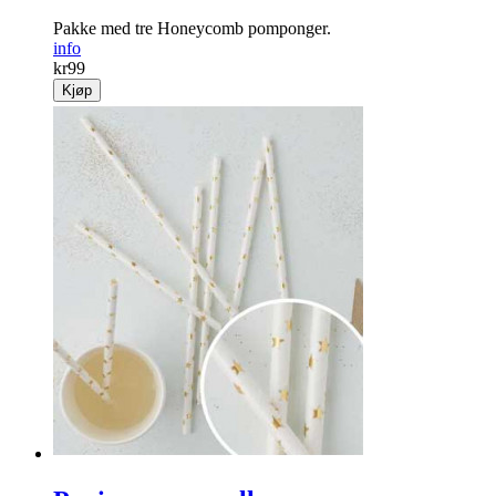
Pakke med tre Honeycomb pomponger.
info
kr
99
Kjøp