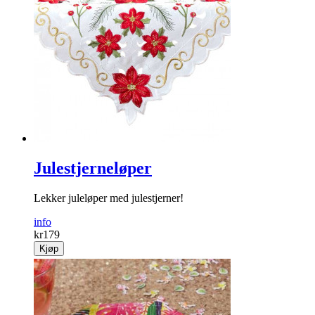
Julestjerneløper
Lekker juleløper med julestjerner!
info
kr
179
Kjøp