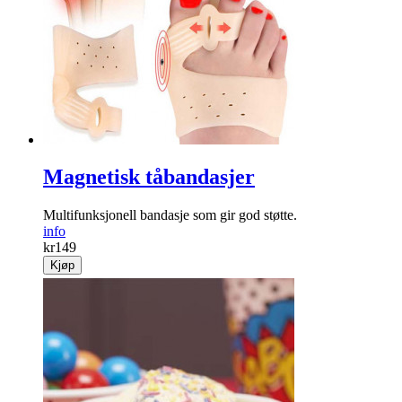
Magnetisk tåbandasjer
Multifunksjonell bandasje som gir god støtte.
info
kr
149
Kjøp