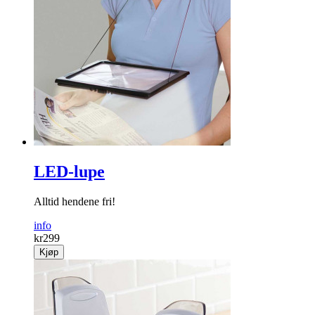
LED-lupe
Alltid hendene fri!
info
kr
299
Kjøp