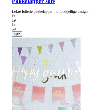
Pakkelapper sølv
Lekre folierte pakkelapper i to forskjellige design.
kr
19
kr
59
Kjøp