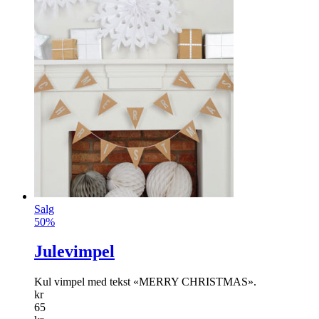
Salg
50%
Julevimpel
Kul vimpel med tekst «MERRY CHRISTMAS».
kr
65