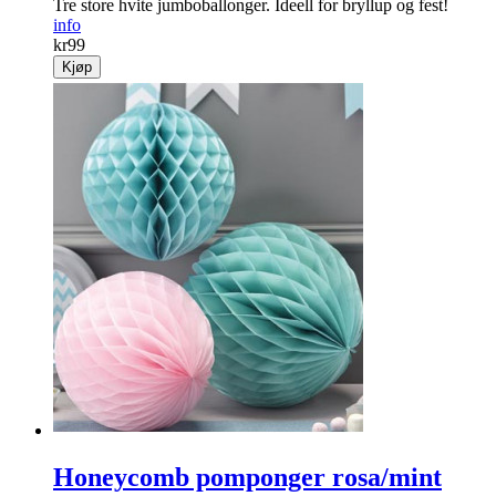
Tre store hvite jumboballonger. Ideell for bryllup og fest!
info
kr
99
Kjøp
Honeycomb pomponger rosa/mint