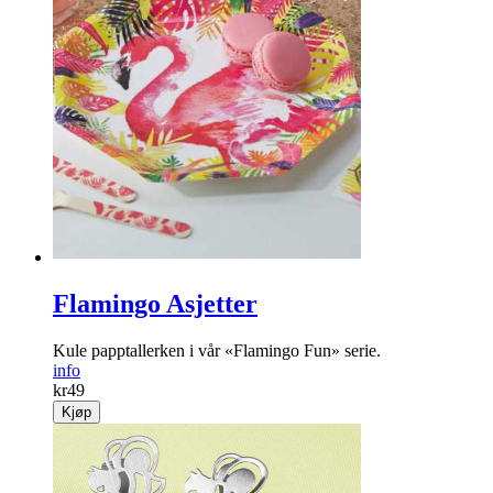
Flamingo Asjetter
Kule papptallerken i vår «Flamingo Fun» serie.
info
kr
49
Kjøp