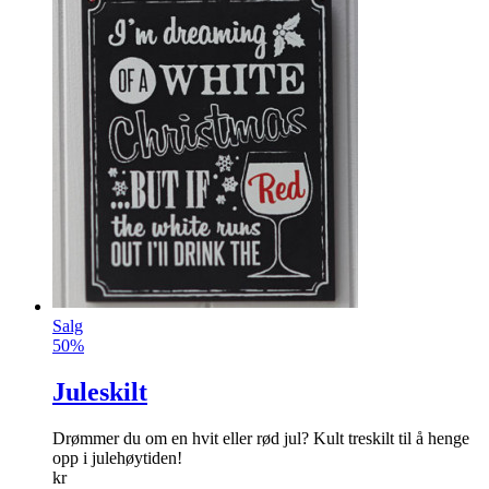
Salg
50%
Juleskilt
Drømmer du om en hvit eller rød jul? Kult treskilt til å henge
opp i julehøytiden!
kr