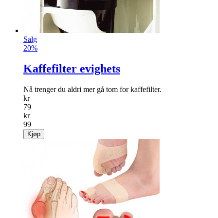
Salg
20%
Kaffefilter evighets
Nå trenger du aldri mer gå tom for kaffefilter.
kr
79
kr
99
Kjøp