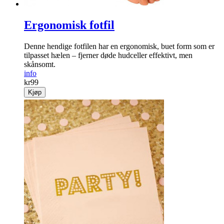
Ergonomisk fotfil
Denne hendige fotfilen har en ergonomisk, buet form som er
til­passet hælen – fjerner døde hud­celler effektivt, men
skånsomt.
info
kr
99
Kjøp