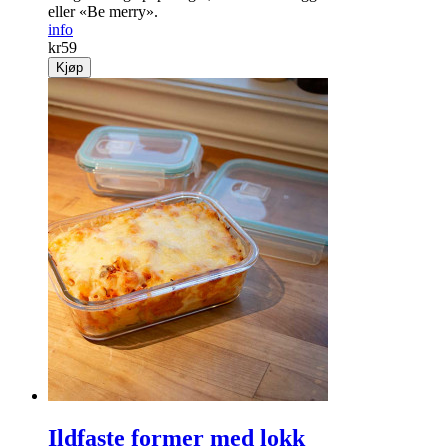
eller «Be merry».
info
kr
59
Kjøp
Ildfaste former med lokk