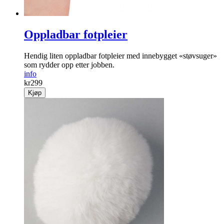
Oppladbar fotpleier
Hendig liten oppladbar fot­pleier med innebygget «støvsuger»
som rydder opp etter jobben.
info
kr
299
Kjøp