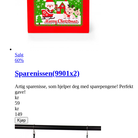
Salg
60%
Sparenissen(9901x2)
Artig sparenisse, som hjelper deg med sparepengene! Perfekt
gave!
kr
59
kr
149
Kjøp