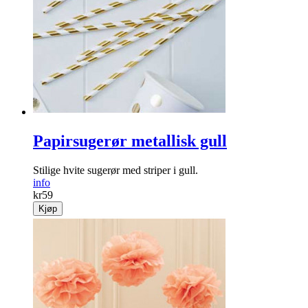
Papirsugerør metallisk gull
Stilige hvite sugerør med striper i gull.
info
kr
59
Kjøp