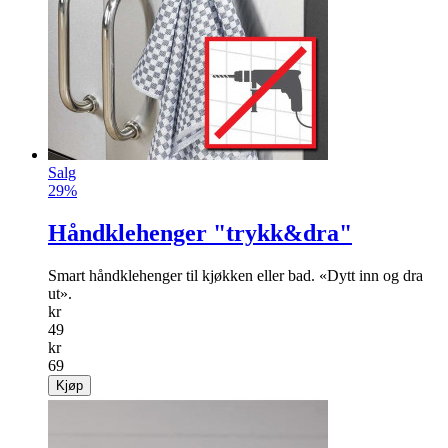
Salg
29%
Håndklehenger "trykk&dra"
Smart håndkle­henger til kjøkken eller bad. «Dytt inn og dra
ut».
kr
49
kr
69
Kjøp