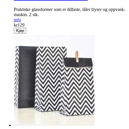
Praktiske glass­former som er ildfaste, tåler fryser og oppvask­
maskin. 2 stk.
info
kr
129
Kjøp