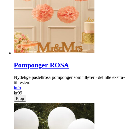
Pomponger ROSA
Nydelige pastellrosa pomponger som tilfører «det lille ekstra»
til festen!
info
kr
99
Kjøp