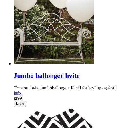
Jumbo ballonger hvite
Tre store hvite jumboballonger. Ideell for bryllup og fest!
info
kr
99
Kjøp