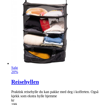
Salg
20%
Reisehyllen
Praktisk reisehylle du kan pakke med deg i kofferten. Også
kjekk som ekstra hylle hjemme
kr
199