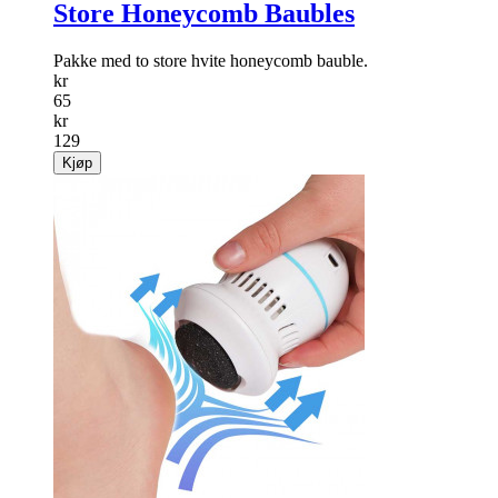
Store Honeycomb Baubles
Pakke med to store hvite honeycomb bauble.
kr
65
kr
129
Kjøp