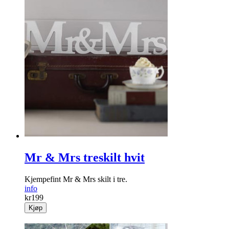
Mr & Mrs treskilt hvit
Kjempefint Mr & Mrs skilt i tre.
info
kr
199
Kjøp