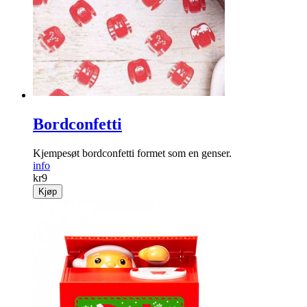
Bordconfetti
Kjempesøt bordconfetti formet som en genser.
info
kr
9
Kjøp