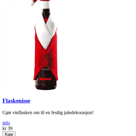
Flaskenisse
Gjør vinflasken om til en festlig juledekorasjon!
info
kr 39
Kjøp