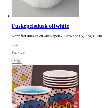
Fuskepelsdusk offwhite
Korthåret dusk i flott «fuskepels»! Offwhite i 5, 7 og 10 cm.
info
Fra
kr
29
Kjøp